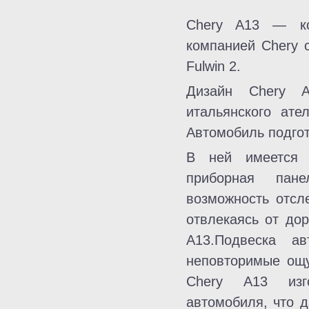
Chery A13 — ком
компанией Chery с
Fulwin 2.
Дизайн Chery A
итальянского ател
Автомобиль подгот
В ней имеется 
приборная пане
возможность отсл
отвлекаясь от до
A13.Подвеска а
неповторимые ощу
Chery A13 изго
автомобиля, что д