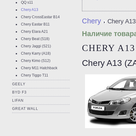
QQ s11
Chery A13
Chery CrossEastar B14
Chery
Chery A13
Chery Eastar B11
Chery Elara A21
Наличие товара
Chery Beat (S18)
CHERY A13
Chery Jaggi (S21)
Chery Karry (A18)
Chery A13 (Z
Chery Kimo (S12)
Chery M11 Hatchback
Chery Tiggo T11
GEELY
BYD F3
LIFAN
GREAT WALL