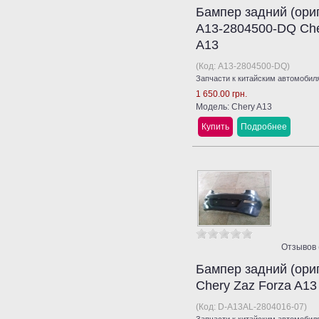
Бампер задний (ори
A13-2804500-DQ Che
A13
(Код:
A13-2804500-DQ
)
Запчасти к китайским автомобиля
1 650.00 грн.
Модель: Chery A13
Купить
Подробнее
Отзывов 
Бампер задний (ориг
Chery Zaz Forza A13
(Код:
D-A13AL-2804016-07
)