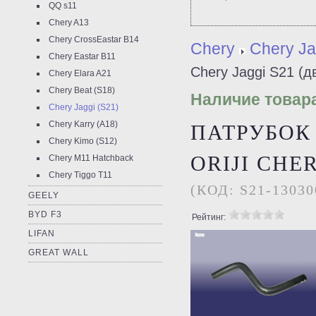
QQ s11
Chery A13
Chery CrossEastar B14
Chery
Chery Ja
Chery Eastar B11
Chery Jaggi S21 (д
Chery Elara A21
Chery Beat (S18)
Наличие товара
Chery Jaggi (S21)
Chery Karry (A18)
ПАТРУБОК
Chery Kimo (S12)
ORIJI CHER
Chery M11 Hatchback
Chery Tiggo T11
(КОД:
S21-13030
GEELY
BYD F3
Рейтинг:
LIFAN
GREAT WALL